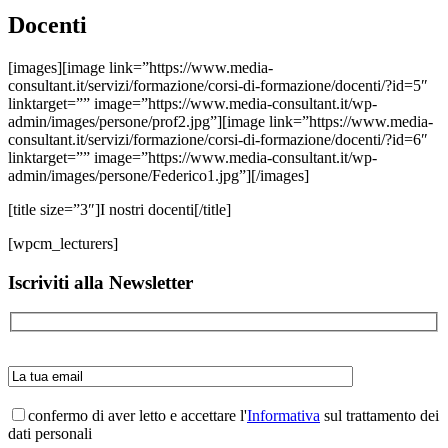
Docenti
[images][image link=”https://www.media-
consultant.it/servizi/formazione/corsi-di-formazione/docenti/?id=5″
linktarget=”” image=”https://www.media-consultant.it/wp-
admin/images/persone/prof2.jpg”][image link=”https://www.media-
consultant.it/servizi/formazione/corsi-di-formazione/docenti/?id=6″
linktarget=”” image=”https://www.media-consultant.it/wp-
admin/images/persone/Federico1.jpg”][/images]
[title size=”3″]I nostri docenti[/title]
[wpcm_lecturers]
Barra
Iscriviti alla Newsletter
laterale
primaria
confermo di aver letto e accettare l'
Informativa
sul trattamento dei
dati personali