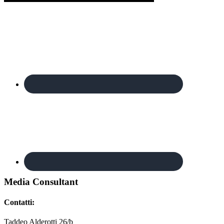
Footer
Media Consultant
Contatti:
Taddeo Alderotti 26/b