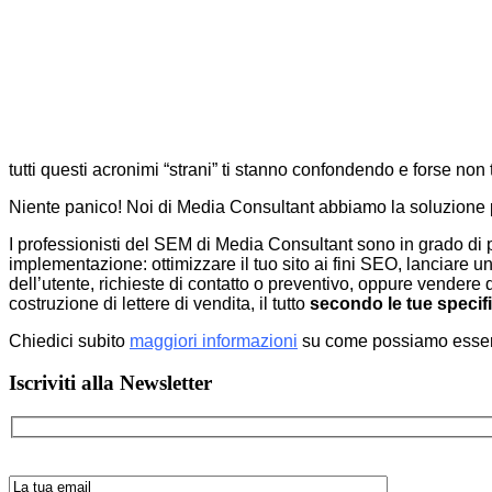
tutti questi acronimi “strani” ti stanno confondendo e forse non 
Niente panico! Noi di Media Consultant abbiamo la soluzione p
I professionisti del SEM di Media Consultant sono in grado di p
implementazione: ottimizzare il tuo sito ai fini SEO, lanciare
dell’utente, richieste di contatto o preventivo, oppure vendere
costruzione di lettere di vendita, il tutto
secondo le tue specif
Chiedici subito
maggiori informazioni
su come possiamo esserti u
Barra
Iscriviti alla Newsletter
laterale
primaria