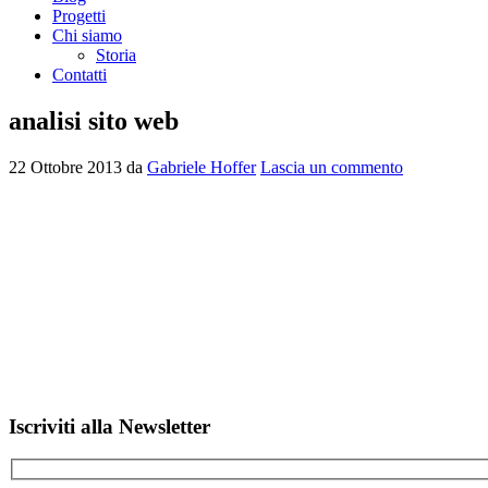
Progetti
Chi siamo
Storia
Contatti
analisi sito web
22 Ottobre 2013
da
Gabriele Hoffer
Lascia un commento
Barra
Iscriviti alla Newsletter
laterale
primaria