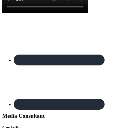
Footer
Media Consultant
Contatti: