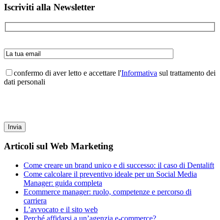
Barra
Iscriviti alla Newsletter
laterale
primaria
confermo di aver letto e accettare l'
Informativa
sul trattamento dei
dati personali
Articoli sul Web Marketing
Come creare un brand unico e di successo: il caso di Dentalift
Come calcolare il preventivo ideale per un Social Media
Manager: guida completa
Ecommerce manager: ruolo, competenze e percorso di
carriera
L’avvocato e il sito web
Perché affidarsi a un’agenzia e-commerce?