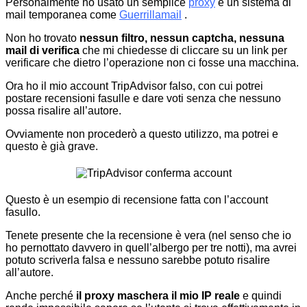
Personalmente ho usato un semplice
proxy
e un sistema di
mail temporanea come
Guerrillamail
.
Non ho trovato
nessun filtro, nessun captcha, nessuna
mail di verifica
che mi chiedesse di cliccare su un link per
verificare che dietro l’operazione non ci fosse una macchina.
Ora ho il mio account TripAdvisor falso, con cui potrei
postare recensioni fasulle e dare voti senza che nessuno
possa risalire all’autore.
Ovviamente non procederò a questo utilizzo, ma potrei e
questo è già grave.
Questo è un esempio di recensione fatta con l’account
fasullo.
Tenete presente che la recensione è vera (nel senso che io
ho pernottato davvero in quell’albergo per tre notti), ma avrei
potuto scriverla falsa e nessuno sarebbe potuto risalire
all’autore.
Anche perché
il proxy maschera il mio IP reale
e quindi