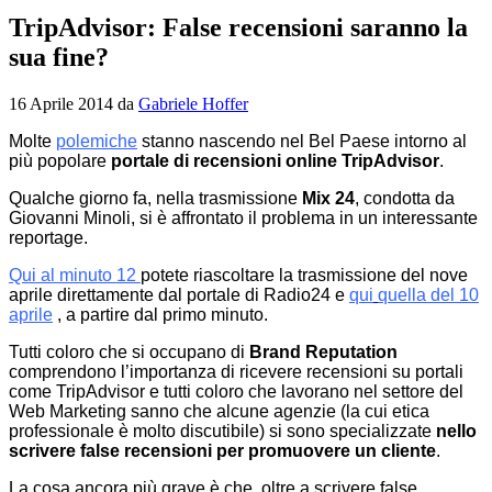
TripAdvisor: False recensioni saranno la
sua fine?
16 Aprile 2014
da
Gabriele Hoffer
Molte
polemiche
stanno nascendo nel Bel Paese intorno al
più popolare
portale di recensioni online TripAdvisor
.
Qualche giorno fa, nella trasmissione
Mix 24
, condotta da
Giovanni Minoli, si è affrontato il problema in un interessante
reportage.
Qui al minuto 12
potete riascoltare la trasmissione del nove
aprile direttamente dal portale di Radio24 e
qui
quella del 10
aprile
, a partire dal primo minuto.
Tutti coloro che si occupano di
Brand Reputation
comprendono l’importanza di ricevere recensioni su portali
come TripAdvisor e tutti coloro che lavorano nel settore del
Web Marketing sanno che alcune agenzie (la cui etica
professionale è molto discutibile) si sono specializzate
nello
scrivere false recensioni per promuovere un cliente
.
La cosa ancora più grave è che, oltre a scrivere false