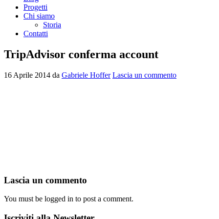
Progetti
Chi siamo
Storia
Contatti
TripAdvisor conferma account
16 Aprile 2014
da
Gabriele Hoffer
Lascia un commento
Interazioni
Lascia un commento
del
You must be logged in to post a comment.
lettore
Barra
Iscriviti alla Newsletter